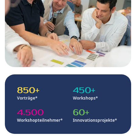
850+
450+
Vorträge*
Workshops*
4.500
60+
Workshopteilnehmer*
Innovationsprojekte*