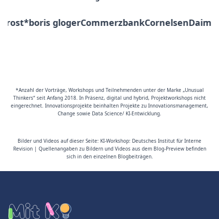
ost*
boris gloger
Commerzbank
Cornelsen
Daimler
D
*Anzahl der Vorträge, Workshops und Teilnehmenden unter der Marke „Unusual
Thinkers“ seit Anfang 2018. In Präsenz, digital und hybrid, Projektworkshops nicht
eingerechnet. Innovationsprojekte beinhalten Projekte zu Innovationsmanagement,
Change sowie Data Science/ KI-Entwicklung.
Bilder und Videos auf dieser Seite: KI-Workshop: Deutsches Institut für Interne
Revision | Quellenangaben zu Bildern und Videos aus dem Blog-Preview befinden
sich in den einzelnen Blogbeiträgen.