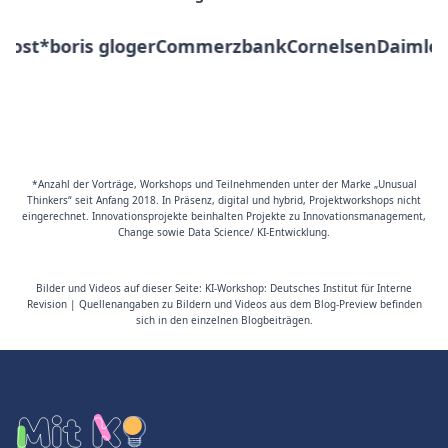
st*
boris gloger
Commerzbank
Cornelsen
Daimler
De
*Anzahl der Vorträge, Workshops und Teilnehmenden unter der Marke „Unusual
Thinkers“ seit Anfang 2018. In Präsenz, digital und hybrid, Projektworkshops nicht
eingerechnet. Innovationsprojekte beinhalten Projekte zu Innovationsmanagement,
Change sowie Data Science/ KI-Entwicklung.
Bilder und Videos auf dieser Seite: KI-Workshop: Deutsches Institut für Interne
Revision | Quellenangaben zu Bildern und Videos aus dem Blog-Preview befinden
sich in den einzelnen Blogbeiträgen.